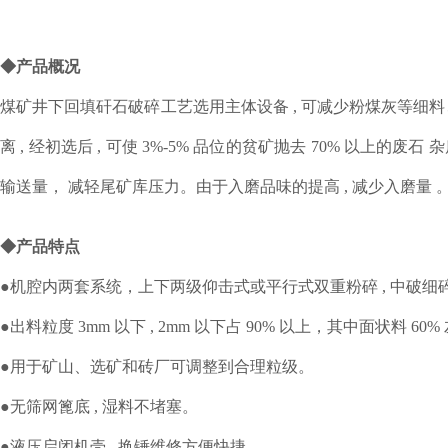
◆产品概况
煤矿井下回填矸石破碎工艺选用主体设备 , 可减少粉煤灰等细
离 , 经初选后 , 可使 3%-5% 品位的贫矿抛去 70% 以上的废
输送量， 减轻尾矿库压力。由于入磨品味的提高 , 减少入磨量 
◆产品特点
●机腔内两套系统，上下两级仰击式或平行式双重粉碎 , 中破细
●出料粒度 3mm 以下 , 2mm 以下占 90% 以上，其中面状料 60%
●用于矿山、选矿和砖厂可调整到合理粒级。
●无筛网篦底 , 湿料不堵塞。
●液压启闭机壳 , 换锤维修方便快捷。